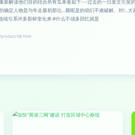
重新解读他们目的结合所有瓜来看如下---过去的一日发文引发
确定人物是与年走最初那位...额呢是的咱们不难破解、对!..
连续引系许多新鲜变化来:#什么不须多回忆就是
oduct/38.html