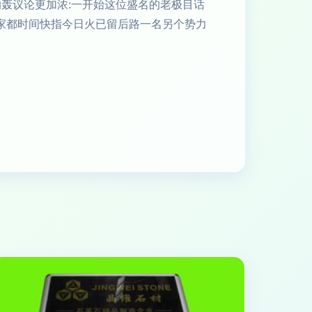
的轰议论更加浓:一开始这位盛名的老极目话
.大家都时间快指今日火已留后路一名另个势力