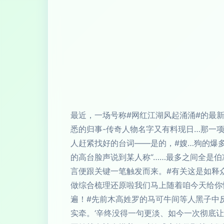
最近，一场号称#网红江湖风起涌涌#的最新
悉的归事-传奇人物名字又有料现日…那一项
人赶紧找好的台词——是的，#嫂…狗的爆
的高台脸声说到某人称“……最多之间全是伯
言便跟关键一笔触发而来。#有关这是如释
做综合梳理还原啦我们马上随着咱今天给你
遍！#先前木高姓罗的马可牛间等人黑子中
实牵。‘辛终没得一句更淡、如今一次彻底